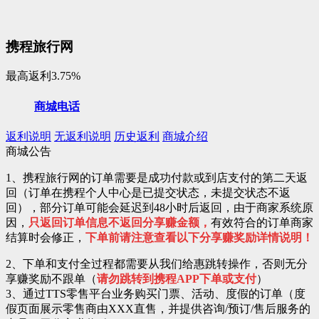
携程旅行网
最高返利3.75%
商城电话
返利说明
无返利说明
历史返利
商城介绍
商城公告
1、携程旅行网的订单需要是成功付款或到店支付的第二天返
回（订单在携程个人中心是已提交状态，未提交状态不返
回），部分订单可能会延迟到48小时后返回，由于商家系统原
因，
只返回订单信息不返回分享赚金额，
有效符合的订单商家
结算时会修正，
下单前请注意查看以下分享赚奖励详情说明！
2、下单和支付全过程都需要从我们给惠跳转操作，否则无分
享赚奖励不跟单（
请勿跳转到携程APP下单或支付
）
3、通过TTS零售平台业务购买门票、活动、度假的订单（度
假页面展示零售商由XXX直售，并提供咨询/预订/售后服务的