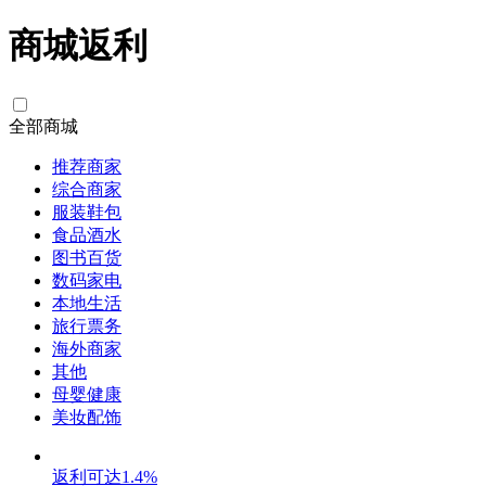
商城返利
全部商城
推荐商家
综合商家
服装鞋包
食品酒水
图书百货
数码家电
本地生活
旅行票务
海外商家
其他
母婴健康
美妆配饰
返利可达
1.4%